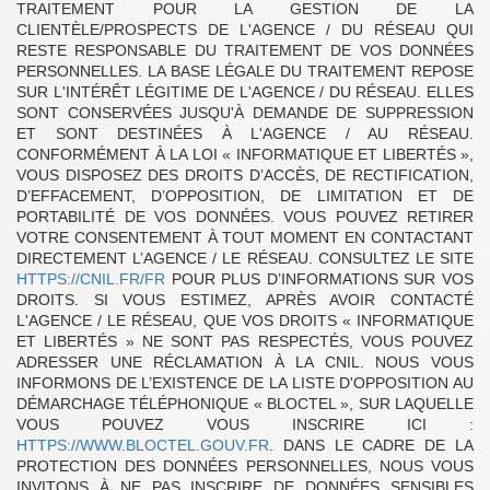
TRAITEMENT POUR LA GESTION DE LA
CLIENTÈLE/PROSPECTS DE L'AGENCE / DU RÉSEAU QUI
RESTE RESPONSABLE DU TRAITEMENT DE VOS DONNÉES
PERSONNELLES. LA BASE LÉGALE DU TRAITEMENT REPOSE
SUR L'INTÉRÊT LÉGITIME DE L'AGENCE / DU RÉSEAU. ELLES
SONT CONSERVÉES JUSQU'À DEMANDE DE SUPPRESSION
ET SONT DESTINÉES À L'AGENCE / AU RÉSEAU.
CONFORMÉMENT À LA LOI « INFORMATIQUE ET LIBERTÉS »,
VOUS DISPOSEZ DES DROITS D’ACCÈS, DE RECTIFICATION,
D’EFFACEMENT, D’OPPOSITION, DE LIMITATION ET DE
PORTABILITÉ DE VOS DONNÉES. VOUS POUVEZ RETIRER
VOTRE CONSENTEMENT À TOUT MOMENT EN CONTACTANT
DIRECTEMENT L’AGENCE / LE RÉSEAU. CONSULTEZ LE SITE
HTTPS://CNIL.FR/FR
POUR PLUS D’INFORMATIONS SUR VOS
DROITS. SI VOUS ESTIMEZ, APRÈS AVOIR CONTACTÉ
L'AGENCE / LE RÉSEAU, QUE VOS DROITS « INFORMATIQUE
ET LIBERTÉS » NE SONT PAS RESPECTÉS, VOUS POUVEZ
ADRESSER UNE RÉCLAMATION À LA CNIL. NOUS VOUS
INFORMONS DE L’EXISTENCE DE LA LISTE D'OPPOSITION AU
DÉMARCHAGE TÉLÉPHONIQUE « BLOCTEL », SUR LAQUELLE
VOUS POUVEZ VOUS INSCRIRE ICI :
HTTPS://WWW.BLOCTEL.GOUV.FR
. DANS LE CADRE DE LA
PROTECTION DES DONNÉES PERSONNELLES, NOUS VOUS
INVITONS À NE PAS INSCRIRE DE DONNÉES SENSIBLES