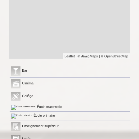
Leaflet
|
©
Maps
|
© OpenStreetMap
Jawg
Bar
Cinéma
Collège
École maternelle
École primaire
Enseignement supérieur
Lycée