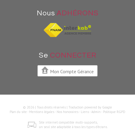
Nous
ADHÉRONS
Se
CONNECTER
Mon Compte Gérance
© 2026 | Tous droits réservés | Traduction powered by Google
Plan du site
-
Mentions légales
-
Nos honoraires
-
Liens
-
Admin
-
Politique RGPD
Site internet compatible multi-supports,
un seul site adaptable à tous les types d'écrans.