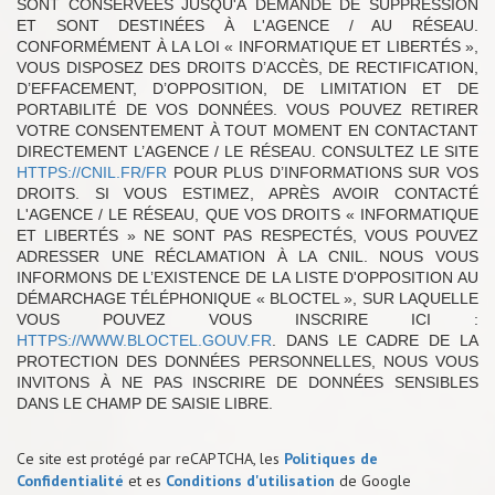
SONT CONSERVÉES JUSQU'À DEMANDE DE SUPPRESSION
ET SONT DESTINÉES À L'AGENCE / AU RÉSEAU.
CONFORMÉMENT À LA LOI « INFORMATIQUE ET LIBERTÉS »,
VOUS DISPOSEZ DES DROITS D’ACCÈS, DE RECTIFICATION,
D’EFFACEMENT, D’OPPOSITION, DE LIMITATION ET DE
PORTABILITÉ DE VOS DONNÉES. VOUS POUVEZ RETIRER
VOTRE CONSENTEMENT À TOUT MOMENT EN CONTACTANT
DIRECTEMENT L’AGENCE / LE RÉSEAU. CONSULTEZ LE SITE
HTTPS://CNIL.FR/FR
POUR PLUS D’INFORMATIONS SUR VOS
DROITS. SI VOUS ESTIMEZ, APRÈS AVOIR CONTACTÉ
L'AGENCE / LE RÉSEAU, QUE VOS DROITS « INFORMATIQUE
ET LIBERTÉS » NE SONT PAS RESPECTÉS, VOUS POUVEZ
ADRESSER UNE RÉCLAMATION À LA CNIL. NOUS VOUS
INFORMONS DE L’EXISTENCE DE LA LISTE D'OPPOSITION AU
DÉMARCHAGE TÉLÉPHONIQUE « BLOCTEL », SUR LAQUELLE
VOUS POUVEZ VOUS INSCRIRE ICI :
HTTPS://WWW.BLOCTEL.GOUV.FR
. DANS LE CADRE DE LA
PROTECTION DES DONNÉES PERSONNELLES, NOUS VOUS
INVITONS À NE PAS INSCRIRE DE DONNÉES SENSIBLES
DANS LE CHAMP DE SAISIE LIBRE.
Ce site est protégé par reCAPTCHA, les
Politiques de
Confidentialité
et es
Conditions d'utilisation
de Google