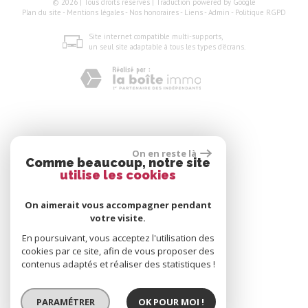
© 2026 | Tous droits réservés | Traduction powered by Google
Plan du site
-
Mentions légales
-
Nos honoraires
-
Liens
-
Admin
-
Politique RGPD
Site internet compatible multi-supports,
un seul site adaptable à tous les types d'écrans.
On en reste là
Comme beaucoup, notre site
utilise les cookies
On aimerait vous accompagner pendant
votre visite.
En poursuivant, vous acceptez l'utilisation des
cookies par ce site, afin de vous proposer des
contenus adaptés et réaliser des statistiques !
PARAMÉTRER
OK POUR MOI !