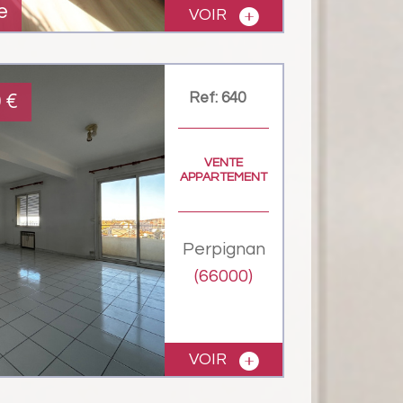
e
VOIR
Ref: 640
0
€
VENTE
APPARTEMENT
Perpignan
(66000)
VOIR