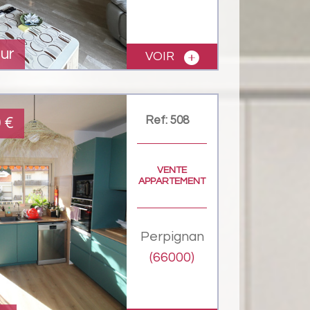
ur
VOIR
Ref: 508
0
€
VENTE
APPARTEMENT
Perpignan
(66000)