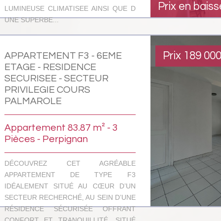
Prix en baiss
LUMINEUSE CLIMATISEE AINSI QUE D
UNE SUPERBE...
Prix
189 00
APPARTEMENT F3 - 6EME
ETAGE - RESIDENCE
SECURISEE - SECTEUR
PRIVILEGIE COURS
PALMAROLE
Appartement 83.87 m² - 3
Pièces - Perpignan
DÉCOUVREZ CET AGRÉABLE
APPARTEMENT DE TYPE F3
IDÉALEMENT SITUÉ AU CŒUR D’UN
SECTEUR RECHERCHÉ, AU SEIN D’UNE
RÉSIDENCE SÉCURISÉE OFFRANT
CONFORT ET TRANQUILLITÉ. SITUÉ