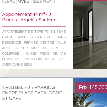
IDEAL INVESTISSEMENT
Appartement 44 m² - 3
Pièces - Argelès-Sur-Mer
APPARTEMENT DE TYPE F3 EN 3EME
ETAGE AVEC ASCENSEUR DANS
RESIDENCE FERMEE CENTRE VILLE
ARGELES SUR MER. LE BIEN SE
COMPOSE : D'UNE PIECE DE VIE
LUMINEUSE - D'UN COIN CUSINE TYPE
AMERICAINE SEMI...
Prix
145 00
TRES BEL F3 + PARKING
ENTRE PLACE CATALOGNE
ET GARE