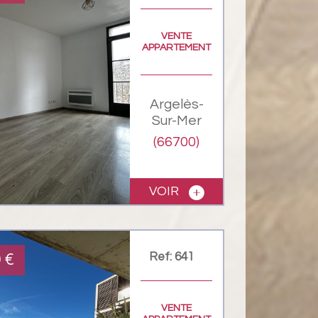
VENTE
APPARTEMENT
Argelès-
Sur-Mer
(66700)
VOIR
Ref: 641
0
€
VENTE