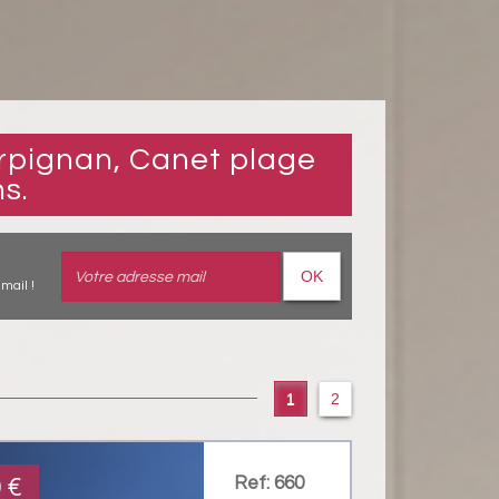
s.
OK
mail !
1
2
Ref: 660
0
€