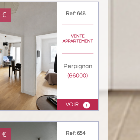
Ref: 648
0
€
VENTE
APPARTEMENT
Perpignan
(66000)
VOIR
Ref: 654
0
€