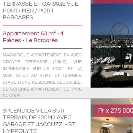
TERRASSE ET GARAGE VUE
PORT/ MER / PORT
BARCARES
Appartement 63 m² - 4
Pièces - Le Barcarès
MAGNIFIQUE APPARTEMENT F4 AVEC
GRANDE TERRASSE (20M2), VUE
IMPRENABLE SUR LE PORT ET LA
MER. SITUÉ AU 4EME ET DERNIER
ÉTAGE D'UNE RÉSIDENCE SÉCURISÉE,
CE SUPERBE APPARTEMENT DE TYPE
F4 VOUS...
Prix
275 00
SPLENDIDE VILLA SUR
TERRAIN DE 420M2 AVEC
GARAGE ET JACCUZZI - ST
HYPPOLYTE