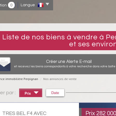
0
Langue
tion
Liste de nos biens à vendre à Perpignan, Canet plage
et ses environ
Créer une Alerte E-mail
et recevez les biens correspondants à votre recherche dans votre boîte 
nce immobilière Perpignan
Nos annonces de vente
er par :
Date
Prix
Prix
282 00
TRES BEL F4 AVEC