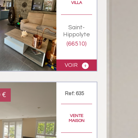
VILLA
Saint-
Hippolyte
(66510)
VOIR
Ref: 635
0
€
VENTE
MAISON