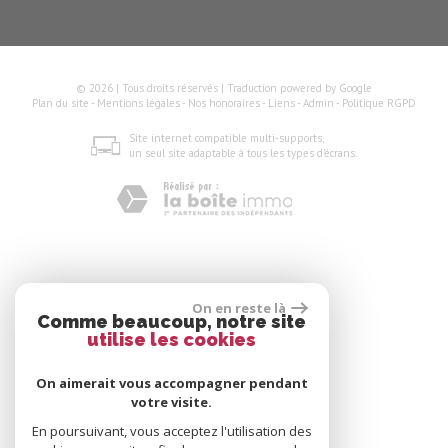
© 2026 | Tous droits réservés | Traduction powered by Google
Plan du site
-
Mentions légales
-
Nos honoraires
-
Liens
-
Admin
-
Politique RGPD
Site internet compatible multi-supports,
un seul site adaptable à tous les types d'écrans.
On en reste là
Comme beaucoup, notre site
utilise les cookies
On aimerait vous accompagner pendant
votre visite.
En poursuivant, vous acceptez l'utilisation des