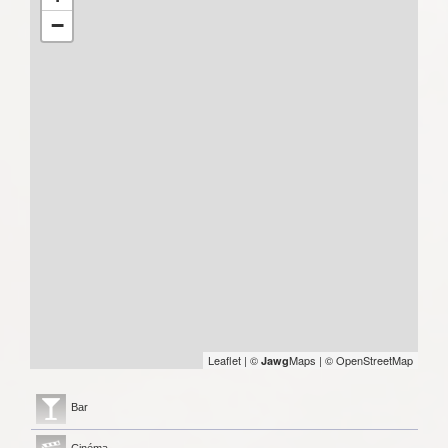
−
Leaflet
|
©
Maps
|
© OpenStreetMap
Jawg
Bar
Cinéma