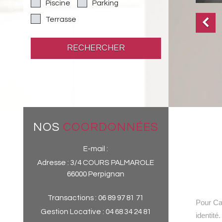
Piscine
Parking
Terrasse
RECHERCHER
NOS
COORDONNÉES
E-mail :
Adresse :
3/4 COURS PALMAROLE
66000 Perpignan
Transactions :
06 89 97 81 71
Pour Cas
Gestion Locative :
04 68 34 24 81
identit