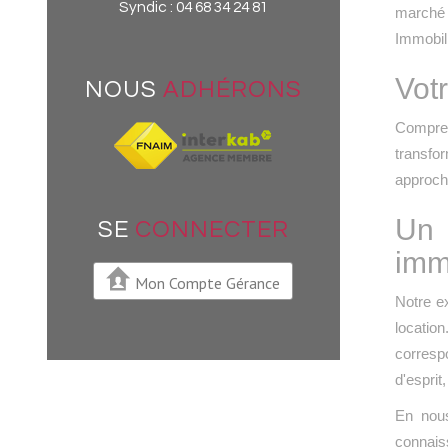
Syndic :
04 68 34 24 81
marché 
Immobili
Votr
NOUS
ADHÉRONS
Compren
transfo
approche
Un 
SE
CONNECTER
imm
Mon Compte Gérance
Notre e
locatio
correspo
d'esprit
En nous
connais