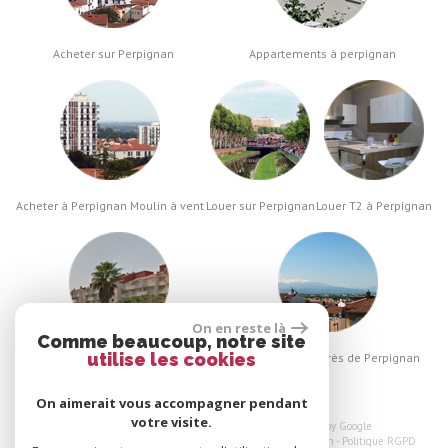
Acheter sur Perpignan
Appartements à perpignan
Acheter à Perpignan Moulin à vent
Louer sur Perpignan
Louer T2 à Perpignan
On en reste là
Comme beaucoup, notre site
utilise les cookies
Nos locations proches Perpignan
Biens à vendre près de Perpignan
On aimerait vous accompagner pendant
votre visite.
© 2026 | Tous droits réservés | Traduction powered by Google
Plan du site
-
Mentions légales
-
Nos honoraires
-
Liens
-
Admin
-
Politique RGPD