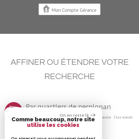
Mon Compte Gérance
AFFINER OU ÉTENDRE VOTRE
RECHERCHE
Par quartiers de perpignan
On en reste là
Moulin-a-vent
Gare
Arago
Kennedy
Palmarole
Clos-banet
Comme beaucoup, notre site
utilise les cookies
On aimerait vous accompagner pendant