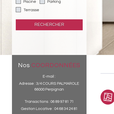
Piscine
Parking
Terrasse
RECHERCHER
Nos
COORDONNÉES
E-mail :
Adresse :
3/4 COURS PALMAROLE
66000 Perpignan
Transactions :
06 89 97 81 71
Gestion Locative :
04 68 34 24 81